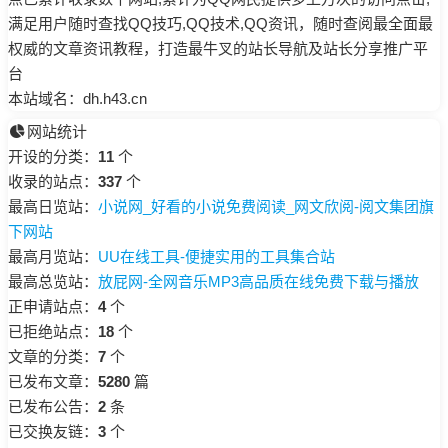
满足用户随时查找QQ技巧,QQ技术,QQ资讯，随时查阅最全面最
权威的文章资讯教程，打造最牛叉的站长导航及站长分享推广平
台
本站域名：dh.h43.cn
网站统计
开设的分类：
11
个
收录的站点：
337
个
最高日览站：
小说网_好看的小说免费阅读_网文欣阅-阅文集团旗
下网站
最高月览站：
UU在线工具-便捷实用的工具集合站
最高总览站：
放屁网-全网音乐MP3高品质在线免费下载与播放
正申请站点：
4
个
已拒绝站点：
18
个
文章的分类：
7
个
已发布文章：
5280
篇
已发布公告：
2
条
已交换友链：
3
个