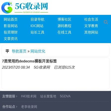
网站首页
目录导航
博客社区
社会生活
影音网站
IDC网站
源码教程
文学教育
投资理财
站长工具
在线工具
其他网站
文章资讯
导航首页
»
网站优化
7类常用的dedecms模板开发标签
2023/07/20 08:34 5G收录网 已浏览615次
友情链接
H43技术网
站长聚集地
5GDVA
合作站点
老李收录网