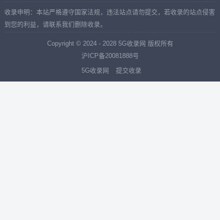
收录申明：本站严格遵守国家法规，违法站点请勿提交，若收录的站点侵害
到您的利益，请联系我们删除收录。
Copyright © 2024 - 2028
5G收录网
版权所有
沪ICP备20081888号
5G收录网
提交收录